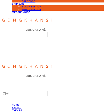
ESPRESSO
DRIP BAG
BLACK EDITION
WHITE EDITION
MERCHANDISE
GONGKHAN21
Search
검색
Log In
로그인
Cart
장바구니
GONGKHAN21
HOME
ABOUT
EVENTS