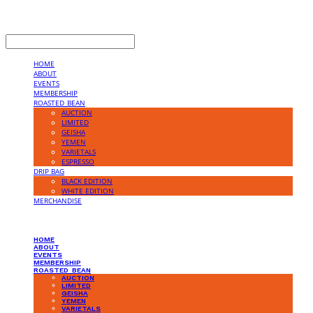
LOG IN
로그인
HOME
ABOUT
EVENTS
MEMBERSHIP
ROASTED_BEAN
AUCTION
LIMITED
GEISHA
YEMEN
VARIETALS
ESPRESSO
DRIP BAG
BLACK EDITION
WHITE EDITION
MERCHANDISE
HOME
ABOUT
EVENTS
MEMBERSHIP
ROASTED_BEAN
AUCTION
LIMITED
GEISHA
YEMEN
VARIETALS