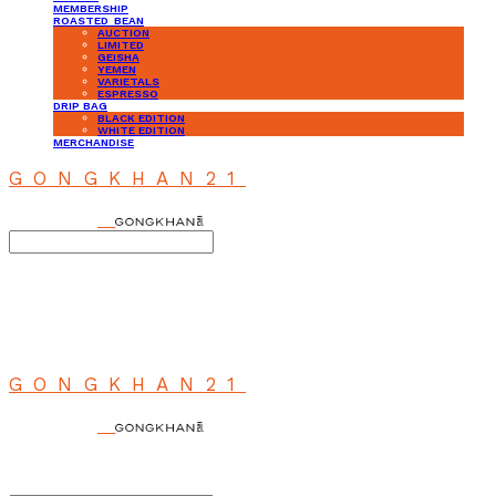
MEMBERSHIP
ROASTED_BEAN
AUCTION
LIMITED
GEISHA
YEMEN
VARIETALS
ESPRESSO
DRIP BAG
BLACK EDITION
WHITE EDITION
MERCHANDISE
GONGKHAN21
Search
검색
Log In
로그인
Cart
장바구니
GONGKHAN21