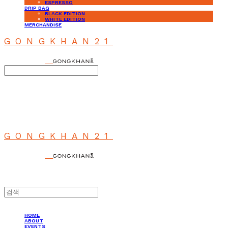
ESPRESSO
DRIP BAG
BLACK EDITION
WHITE EDITION
MERCHANDISE
GONGKHAN21
Search
검색
Log In
로그인
Cart
장바구니
GONGKHAN21
HOME
ABOUT
EVENTS