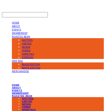
LOG IN
로그인
HOME
ABOUT
EVENTS
MEMBERSHIP
ROASTED_BEAN
AUCTION
LIMITED
GEISHA
YEMEN
VARIETALS
ESPRESSO
DRIP BAG
BLACK EDITION
WHITE EDITION
MERCHANDISE
HOME
ABOUT
EVENTS
MEMBERSHIP
ROASTED_BEAN
AUCTION
LIMITED
GEISHA
YEMEN
VARIETALS