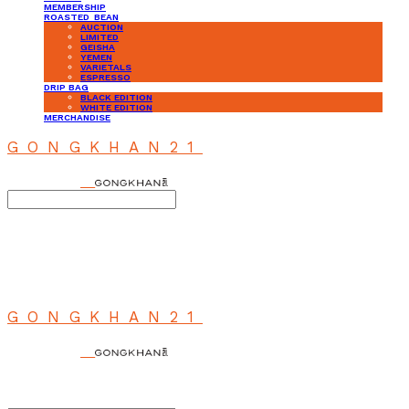
MEMBERSHIP
ROASTED_BEAN
AUCTION
LIMITED
GEISHA
YEMEN
VARIETALS
ESPRESSO
DRIP BAG
BLACK EDITION
WHITE EDITION
MERCHANDISE
GONGKHAN21
Search
검색
Log In
로그인
Cart
장바구니
GONGKHAN21