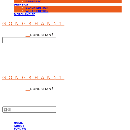
ESPRESSO
DRIP BAG
BLACK EDITION
WHITE EDITION
MERCHANDISE
GONGKHAN21
Search
검색
Log In
로그인
Cart
장바구니
GONGKHAN21
HOME
ABOUT
EVENTS