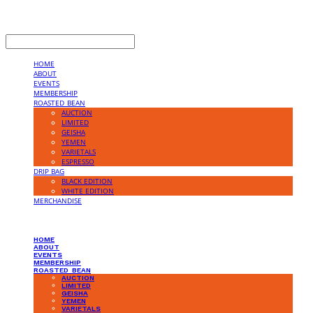
LOG IN
로그인
HOME
ABOUT
EVENTS
MEMBERSHIP
ROASTED_BEAN
AUCTION
LIMITED
GEISHA
YEMEN
VARIETALS
ESPRESSO
DRIP BAG
BLACK EDITION
WHITE EDITION
MERCHANDISE
HOME
ABOUT
EVENTS
MEMBERSHIP
ROASTED_BEAN
AUCTION
LIMITED
GEISHA
YEMEN
VARIETALS