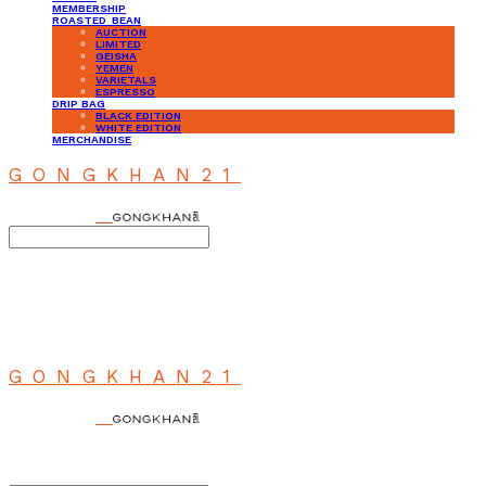
MEMBERSHIP
ROASTED_BEAN
AUCTION
LIMITED
GEISHA
YEMEN
VARIETALS
ESPRESSO
DRIP BAG
BLACK EDITION
WHITE EDITION
MERCHANDISE
GONGKHAN21
Search
검색
Log In
로그인
Cart
장바구니
GONGKHAN21